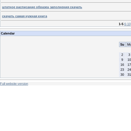
штатное расписание образец заполнения скачать
скачать самая нужная книга
1-5
6-10
Calendar
Su
M
2
3
9
10
16
17
23
24
30
31
Full website version